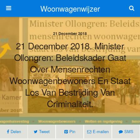
Woonwagenwijzer
21 December 2018
21 December 2018. Minister
Ollongren: Beleidskader Gaat
Over Mensenrechten
Woonwagenbewoners En Staat
Los Van Bestrijding Van
Criminaliteit.
Delen
Tweet
Pin
E-mailen
SMS