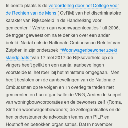
In eerste plaats is de
veroordeling door het College voor
de Rechten van de Mens
( CvRM) van het discriminatoire
karakter van Rijksbeleid in de Handreiking voor
gemeenten “ Werken aan woonwagenlocaties “ uit 2006,
de trigger geweest om na te denken over een ander
beleid. Nadat ook de Nationale Ombudsman Reinier van
Zutphen in zijn onderzoek
“Woonwagenbewoner zoekt
standplaats “
van 17 mei 2017 de Rijksoverheid op de
vingers heeft getikt en een aantal aanbevelingen
voorstelde is het roer bij het ministerie omgegaan. Men
heeft besloten om de aanbevelingen van de Nationale
Ombudsman op te volgen en in overleg te treden met
gemeenten en hun organisatie de VNG, Aedes de koepel
van woningbouwcorporaties en de bewoners zelf (Roma,
Sinti en woonwagenbewoners) de zelforganisaties en de
hen ondersteunende advocaten teams van PILP en
Houthoff en betrokken organisaties. Dat in november