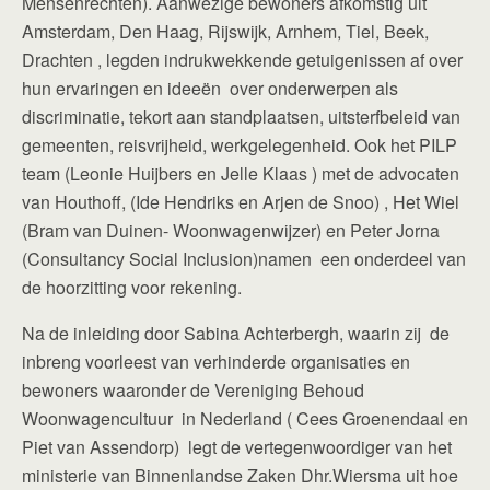
Mensenrechten). Aanwezige bewoners afkomstig uit
Amsterdam, Den Haag, Rijswijk, Arnhem, Tiel, Beek,
Drachten , legden indrukwekkende getuigenissen af over
hun ervaringen en ideeën over onderwerpen als
discriminatie, tekort aan standplaatsen, uitsterfbeleid van
gemeenten, reisvrijheid, werkgelegenheid. Ook het PILP
team (Leonie Huijbers en Jelle Klaas ) met de advocaten
van Houthoff, (Ide Hendriks en Arjen de Snoo) , Het Wiel
(Bram van Duinen- Woonwagenwijzer) en Peter Jorna
(Consultancy Social Inclusion)namen een onderdeel van
de hoorzitting voor rekening.
Na de inleiding door Sabina Achterbergh, waarin zij de
inbreng voorleest van verhinderde organisaties en
bewoners waaronder de Vereniging Behoud
Woonwagencultuur in Nederland ( Cees Groenendaal en
Piet van Assendorp) legt de vertegenwoordiger van het
ministerie van Binnenlandse Zaken Dhr.Wiersma uit hoe